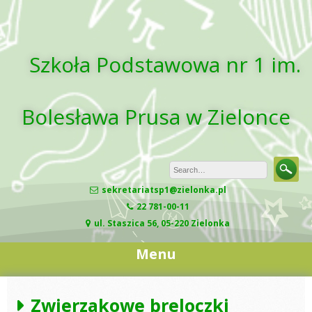
Skip
to
content
Szkoła Podstawowa nr 1 im.
Bolesława Prusa w Zielonce
sekretariatsp1@zielonka.pl
22 781-00-11
ul. Staszica 56, 05-220 Zielonka
Menu
Zwierzakowe breloczki