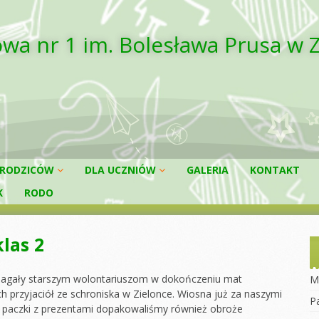
wa nr 1 im. Bolesława Prusa w 
 RODZICÓW
DLA UCZNIÓW
GALERIA
KONTAKT
K
RODO
A RODZICÓW
Wymagania na
poszczególne oceny
ENDARZ ROKU
OLNEGO
PLAN LEKCJI
las 2
RANIA
WYKAZ
PODRĘCZNIKÓW
ZBĘDNIK RODZICA
omagały starszym wolontariuszom w dokończeniu mat
M
KARTA ROWEROWA
przyjaciół ze schroniska w Zielonce. Wiosna już za naszymi
UMENTY DO
P
Do paczki z prezentami dopakowaliśmy również obroże
RANIA