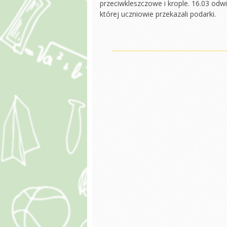
przeciwkleszczowe i krople. 16.03 odw
REG
której uczniowie przekazali podarki.
ROD
STO