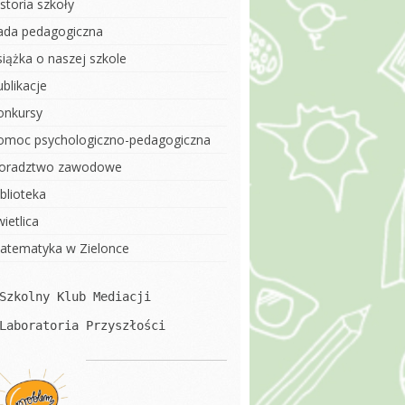
storia szkoły
ada pedagogiczna
siążka o naszej szkole
blikacje
onkursy
omoc psychologiczno-pedagogiczna
oradztwo zawodowe
blioteka
ietlica
atematyka w Zielonce
Szkolny Klub Mediacji
Laboratoria Przyszłości