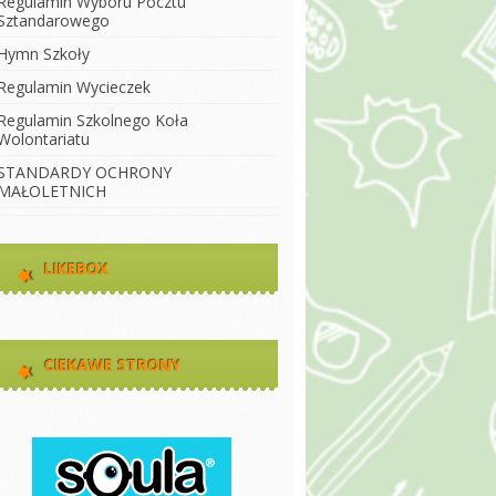
Regulamin Wyboru Pocztu
Sztandarowego
Hymn Szkoły
Regulamin Wycieczek
Regulamin Szkolnego Koła
Wolontariatu
STANDARDY OCHRONY
MAŁOLETNICH
LIKEBOX
CIEKAWE STRONY