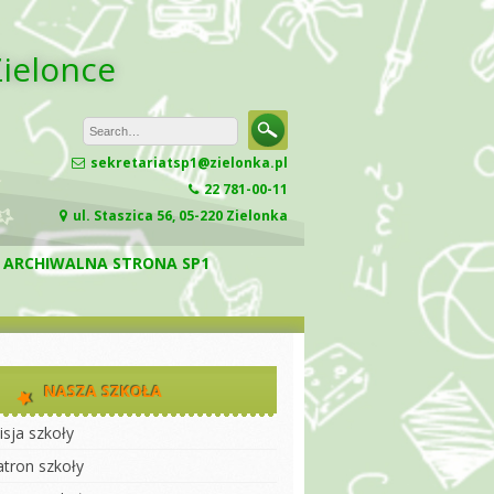
Zielonce
sekretariatsp1@zielonka.pl
22 781-00-11
ul. Staszica 56, 05-220 Zielonka
ARCHIWALNA STRONA SP1
NASZA SZKOŁA
isja szkoły
atron szkoły