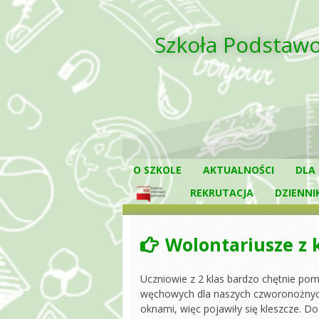
Skip
to
content
Szkoła Podstawo
O SZKOLE
AKTUALNOŚCI
DLA
REKRUTACJA
DZIENNI
RAD
KAL
SZK
Wolontariusze z k
ZEB
NIE
Uczniowie z 2 klas bardzo chętnie p
węchowych dla naszych czworonożnych 
DOK
oknami, więc pojawiły się kleszcze. 
POB