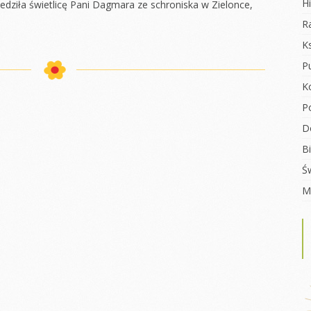
Hi
iedziła świetlicę Pani Dagmara ze schroniska w Zielonce,
ULAMIN RADY
R
ZICÓW
K
ŁÓWKA
Pu
K
P
D
Bi
Św
M